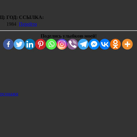
Ц:
ГОД:
ССЫЛКА:
1984
Перейти
Поделись улыбкою моей!
рсонажи