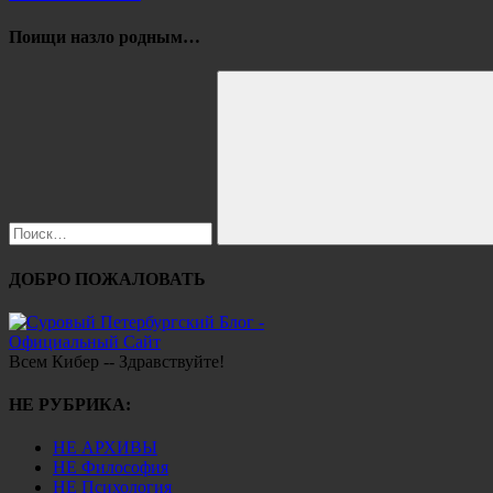
Поищи назло родным…
Найти:
Поиск
ДОБРО ПОЖАЛОВАТЬ
Всем Кибер -- Здравствуйте!
НЕ РУБРИКА:
НЕ АРХИВЫ
НЕ Философия
НЕ Психология