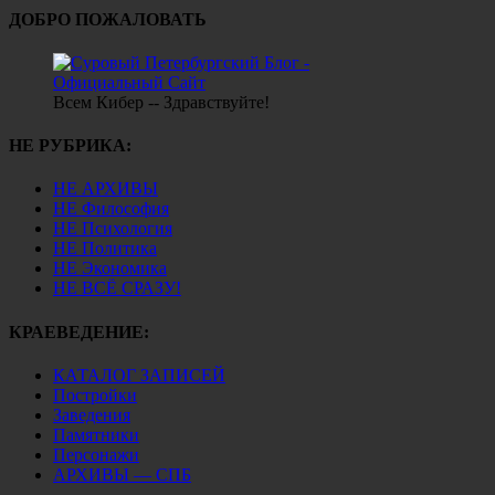
ДОБРО ПОЖАЛОВАТЬ
Всем Кибер -- Здравствуйте!
НЕ РУБРИКА:
НЕ АРХИВЫ
НЕ Философия
НЕ Психология
НЕ Политика
НЕ Экономика
НЕ ВСЁ СРАЗУ!
КРАЕВЕДЕНИЕ:
КАТАЛОГ ЗАПИСЕЙ
Постройки
Заведения
Памятники
Персонажи
АРХИВЫ — СПБ